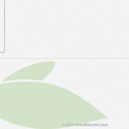
©
2026
luxusblumen.com